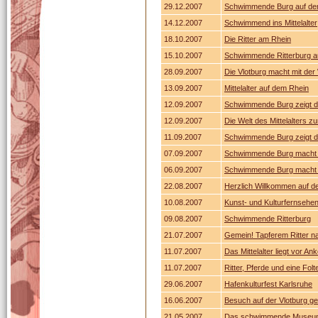
29.12.2007
Schwimmende Burg auf de
14.12.2007
Schwimmend ins Mittelalter
18.10.2007
Die Ritter am Rhein
15.10.2007
Schwimmende Ritterburg a
28.09.2007
Die Vlotburg macht mit der 
13.09.2007
Mittelalter auf dem Rhein
12.09.2007
Schwimmende Burg zeigt die
12.09.2007
Die Welt des Mittelalters 
11.09.2007
Schwimmende Burg zeigt die
07.09.2007
Schwimmende Burg macht 
06.09.2007
Schwimmende Burg macht i
22.08.2007
Herzlich Willkommen auf de
10.08.2007
Kunst- und Kulturfernsehen
09.08.2007
Schwimmende Ritterburg
21.07.2007
Gemein! Tapferem Ritter n
11.07.2007
Das Mittelalter liegt vor Ank
11.07.2007
Ritter, Pferde und eine Fo
29.06.2007
Hafenkulturfest Karlsruhe
16.06.2007
Besuch auf der Vlotburg g
21.05.2007
Das schwimmende Museumss