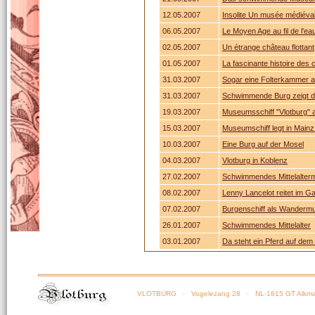
12.05.2007
Insolite Un musée médiéval 
06.05.2007
Le Moyen Age au fil de l'ea
02.05.2007
Un étrange château flottant
01.05.2007
La fascinante histoire de
31.03.2007
Sogar eine Folterkammer 
31.03.2007
Schwimmende Burg zeigt die
19.03.2007
Museumsschiff "Vlotburg" 
15.03.2007
Museumschiff legt in Mainz
10.03.2007
Eine Burg auf der Mosel
04.03.2007
Vlotburg in Koblenz
27.02.2007
Schwimmendes Mittelalter
08.02.2007
Lenny Lancelot reitet im G
07.02.2007
Burgenschiff als Wander
26.01.2007
Schwimmendes Mittelalter
03.01.2007
Da steht ein Pferd auf dem
VLOTBURG
· Vogelezang 28 · NL-1815 GT Alkma