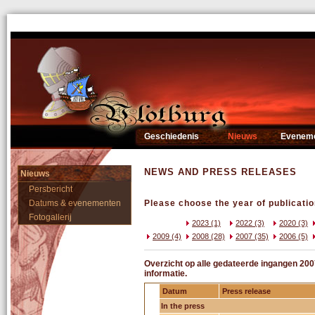
Geschiedenis
Nieuws
Evenem
NEWS AND PRESS RELEASES
Nieuws
Persbericht
Datums & evenementen
Please choose the year of publicatio
Fotogallerij
2023 (1)
2022 (3)
2020 (3)
2009 (4)
2008 (28)
2007 (35)
2006 (5)
Overzicht op alle gedateerde ingangen 200
informatie.
Datum
Press release
In the press