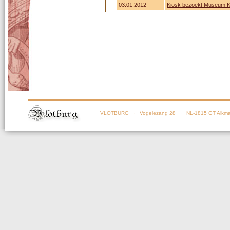
03.01.2012
Kiosk bezoekt Museum Ka
VLOTBURG
· Vogelezang 28 · NL-1815 GT Alkma