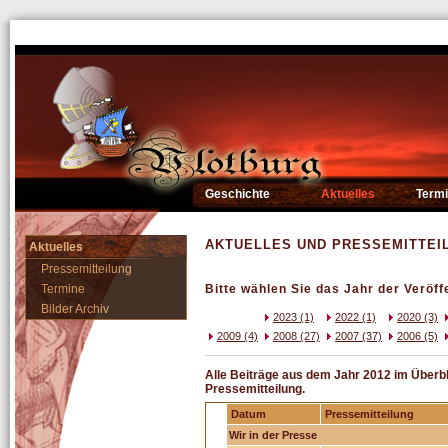
Geschichte
Aktuelles
Term
AKTUELLES UND PRESSEMITTEI
Aktuelles
Pressemitteilung
Termine
Bitte wählen Sie das Jahr der Veröff
Bilder Archiv
2023 (1)
2022 (1)
2020 (3)
2009 (4)
2008 (27)
2007 (37)
2006 (5)
Alle Beiträge aus dem Jahr 2012 im Überblic
Pressemitteilung.
Datum
Pressemitteilung
Wir in der Presse