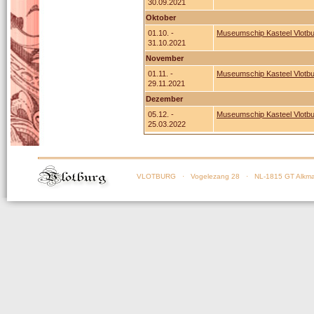
30.09.2021
Oktober
01.10. -
Museumschip Kasteel Vlotbu
31.10.2021
November
01.11. -
Museumschip Kasteel Vlotbu
29.11.2021
Dezember
05.12. -
Museumschip Kasteel Vlotbu
25.03.2022
VLOTBURG
· Vogelezang 28 · NL-1815 GT Alkma