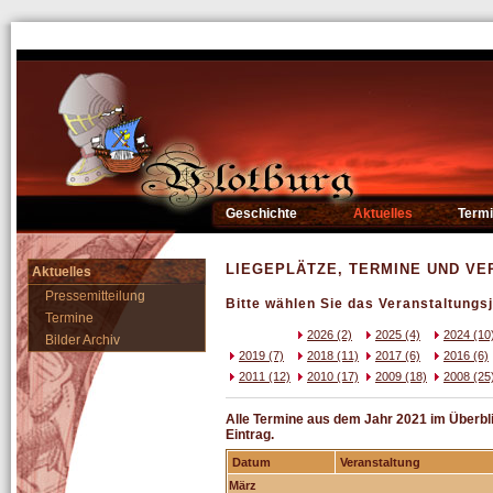
Geschichte
Aktuelles
Term
LIEGEPLÄTZE, TERMINE UND V
Aktuelles
Pressemitteilung
Bitte wählen Sie das Veranstaltungsj
Termine
2026 (2)
2025 (4)
2024 (10
Bilder Archiv
2019 (7)
2018 (11)
2017 (6)
2016 (6)
2011 (12)
2010 (17)
2009 (18)
2008 (25
Alle Termine aus dem Jahr 2021 im Überblic
Eintrag.
Datum
Veranstaltung
März